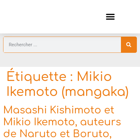
ANIMES AUTOMNE 2026 🍁
GUIDES ANIMES
Étiquette :
Mikio
Ikemoto (mangaka)
Masashi Kishimoto et
Mikio Ikemoto, auteurs
de Naruto et Boruto,