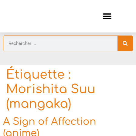
ANIMES AUTOMNE 2026 🍁
GUIDES ANIMES
Étiquette :
Morishita Suu
(mangaka)
A Sign of Affection
(anime)