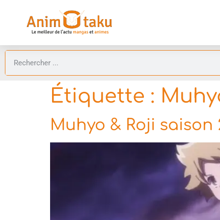
Étiquette :
Muhyo
Muhyo & Roji saison 2 