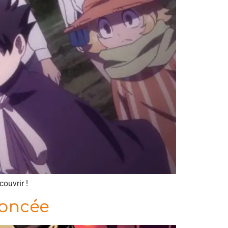
couvrir !
noncée