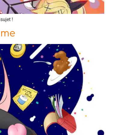
sujet !
ime