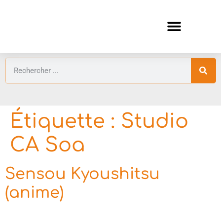
ANIMES AUTOMNE 2026 🍁
GUIDES ANIMES
Étiquette :
Studio
CA Soa
Sensou Kyoushitsu
(anime)