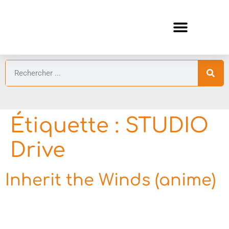
ANIMES AUTOMNE 2026 🍁
GUIDES ANIMES
Étiquette :
STUDIO
Drive
Inherit the Winds (anime)