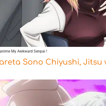
l’anime My Awkward Senpai !
areta Sono Chiyushi, Jitsu 