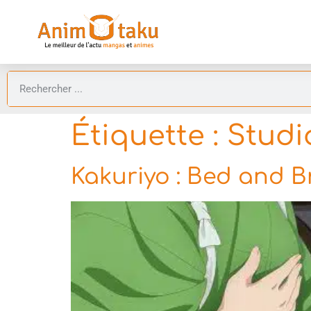
Étiquette :
Studi
Kakuriyo : Bed and Br