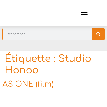
ANIMES AUTOMNE 2026 🍁
GUIDES ANIMES
Étiquette :
Studio
Honoo
AS ONE (film)