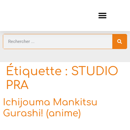
ANIMES AUTOMNE 2026 🍁
GUIDES ANIMES
Étiquette :
STUDIO
PRA
Ichijouma Mankitsu
Gurashi! (anime)