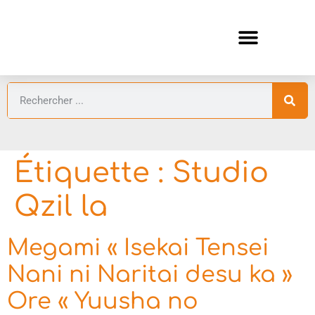
ANIMES AUTOMNE 2026 🍁
GUIDES ANIMES
Étiquette :
Studio
Qzil la
Megami « Isekai Tensei
Nani ni Naritai desu ka »
Ore « Yuusha no