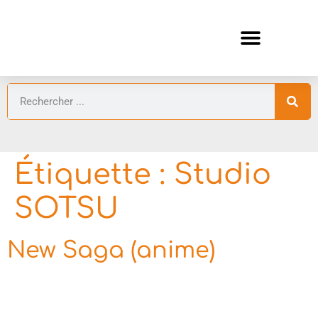
ANIMES AUTOMNE 2026 🍁
GUIDES ANIMES
Étiquette :
Studio
SOTSU
New Saga (anime)