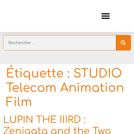
ANIMES AUTOMNE 2026 🍁
GUIDES ANIMES
Étiquette :
STUDIO
Telecom Animation
Film
LUPIN THE IIIRD :
Zenigata and the Two