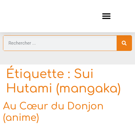
ANIMES AUTOMNE 2026 🍁
GUIDES ANIMES
Étiquette :
Sui
Hutami (mangaka)
Au Cœur du Donjon
(anime)