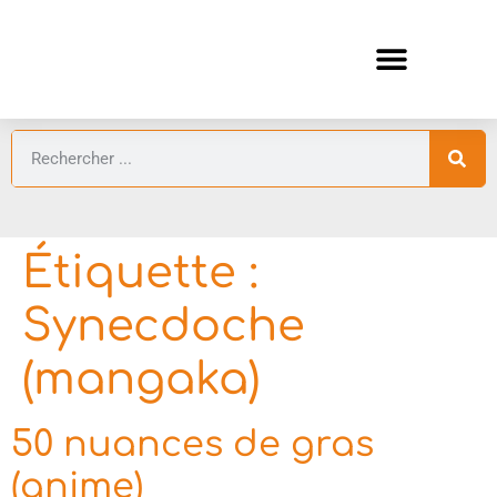
ANIMES AUTOMNE 2026 🍁
GUIDES ANIMES
Étiquette :
Synecdoche
(mangaka)
50 nuances de gras
(anime)