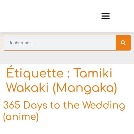
ANIMES AUTOMNE 2026 🍁
GUIDES ANIMES
Étiquette :
Tamiki
Wakaki (Mangaka)
365 Days to the Wedding
(anime)