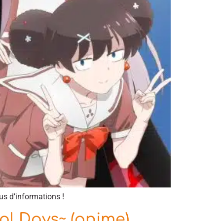
us d’informations !
l Days~ (anime)