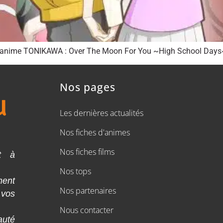
 l’anime TONIKAWA : Over The Moon For You ~High School Days
Nos pages
Les dernières actualités
Nos fiches d'animes
Nos fiches films
t à
Nos tops
ment
Nos partenaires
 vos
Nous contacter
auté