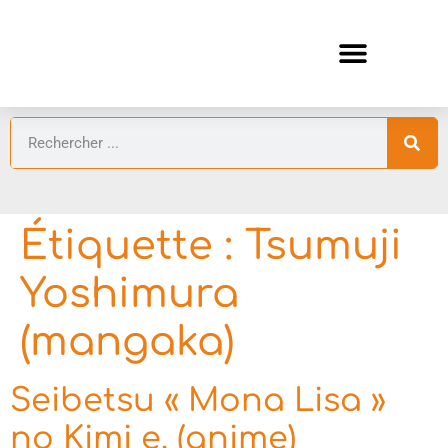
ANIMES AUTOMNE 2026 🍁
GUIDES ANIMES
Étiquette :
Tsumuji
Yoshimura
(mangaka)
Seibetsu « Mona Lisa »
no Kimi e. (anime)