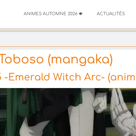
ANIMES AUTOMNE 2026 🍁
ACTUALITÉS
Toboso (mangaka)
5 -Emerald Witch Arc- (anim