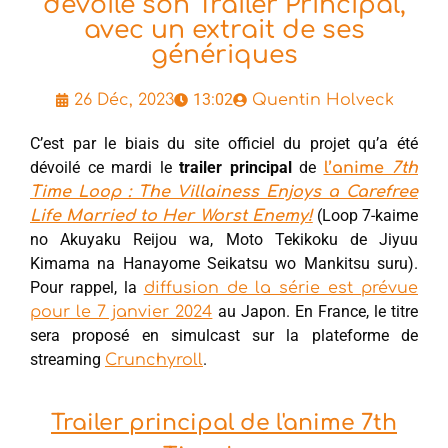
dévoile son Trailer Principal,
avec un extrait de ses
génériques
13:02
26 Déc, 2023
Quentin Holveck
C’est par le biais du site officiel du projet qu’a été
dévoilé ce mardi le
trailer principal
de
l’anime
7th
Time Loop : The Villainess Enjoys a Carefree
(Loop 7-kaime
Life Married to Her Worst Enemy!
no Akuyaku Reijou wa, Moto Tekikoku de Jiyuu
Kimama na Hanayome Seikatsu wo Mankitsu suru).
Pour rappel, la
diffusion de la série est prévue
au Japon. En France, le titre
pour le 7 janvier 2024
sera proposé en simulcast sur la plateforme de
streaming
.
Crunchyroll
Trailer principal de l'anime 7th