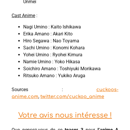
Unmei
Cast Anime
:
Nagi Umino : Kaito Ishikawa
Erika Amano : Akari Kito
Hiro Segawa : Nao Toyama
Sachi Umino : Konomi Kohara
Yohei Umino : Ryohei Kimura
Namie Umino : Yoko Hikasa
Soichiro Amano : Toshiyuki Morikawa
Ritsuko Amano : Yukiko Aruga
Sources :
cuckoos-
,
anime.com
twitter.com/cuckoo_anime
Votre avis nous intéresse !
Que pensez-vous de ce
teaser 3
pour
l’anime A