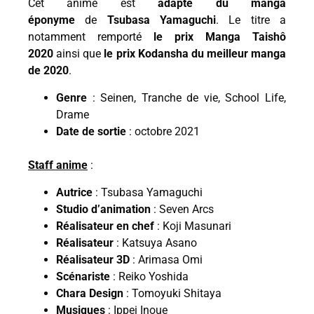
Cet anime est
adapté du manga
éponyme
de
Tsubasa Yamaguchi
. Le titre a
notamment remporté
le prix Manga Taishô
2020
ainsi que
le prix Kodansha du meilleur manga
de 2020
.
Genre
: Seinen, Tranche de vie, School Life,
Drame
Date de sortie
: octobre 2021
Staff anime
:
Autrice
: Tsubasa Yamaguchi
Studio d’animation
: Seven Arcs
Réalisateur en chef
: Koji Masunari
Réalisateur
: Katsuya Asano
Réalisateur 3D
: Arimasa Omi
Scénariste
: Reiko Yoshida
Chara Design
: Tomoyuki Shitaya
Musiques
: Ippei Inoue