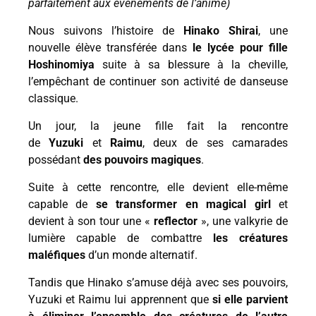
parfaitement aux évenements de l’anime)
Nous suivons l’histoire de
Hinako Shirai
, une
nouvelle élève transférée dans
le lycée pour fille
Hoshinomiya
suite à sa blessure à la cheville,
l’empêchant de continuer son activité de danseuse
classique.
Un jour, la jeune fille fait la rencontre
de
Yuzuki
et
Raimu
, deux de ses camarades
possédant
des pouvoirs magiques
.
Suite à cette rencontre, elle devient elle-même
capable de
se transformer en magical girl
et
devient à son tour une «
reflector
», une valkyrie de
lumière capable de combattre
les créatures
maléfiques
d’un monde alternatif.
Tandis que Hinako s’amuse déjà avec ses pouvoirs,
Yuzuki et Raimu lui apprennent que
si elle parvient