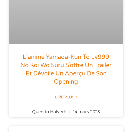
L’anime Yamada-Kun To Lv999
No Koi Wo Suru S’offre Un Trailer
Et Dévoile Un Aperçu De Son
Opening
LIRE PLUS »
Quentin Holveck
14 mars 2023