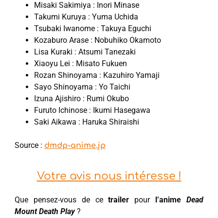
Misaki Sakimiya : Inori Minase
Takumi Kuruya : Yuma Uchida
Tsubaki Iwanome : Takuya Eguchi
Kozaburo Arase : Nobuhiko Okamoto
Lisa Kuraki : Atsumi Tanezaki
Xiaoyu Lei : Misato Fukuen
Rozan Shinoyama : Kazuhiro Yamaji
Sayo Shinoyama : Yo Taichi
Izuna Ajishiro : Rumi Okubo
Furuto Ichinose : Ikumi Hasegawa
Saki Aikawa : Haruka Shiraishi
Source :
dmdp-anime.jp
Votre avis nous intéresse !
Que pensez-vous de ce
trailer
pour
l’anime
Dead
Mount Death Play
?