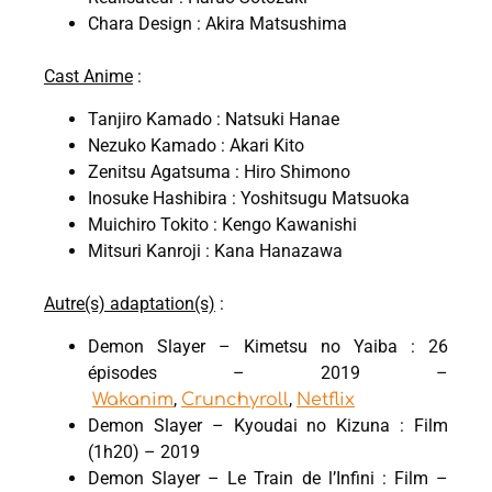
Chara Design : Akira Matsushima
Cast Anime
:
Tanjiro Kamado : Natsuki Hanae
Nezuko Kamado : Akari Kito
Zenitsu Agatsuma : Hiro Shimono
Inosuke Hashibira : Yoshitsugu Matsuoka
Muichiro Tokito : Kengo Kawanishi
Mitsuri Kanroji : Kana Hanazawa
Autre(s) adaptation(s)
:
Demon Slayer – Kimetsu no Yaiba : 26
épisodes – 2019 –
,
,
Wakanim
Crunchyroll
Netflix
Demon Slayer – Kyoudai no Kizuna : Film
(1h20) – 2019
Demon Slayer – Le Train de l’Infini : Film –