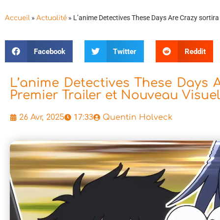
»
»
L’anime Detectives These Days Are Crazy sortira e
Accueil
Actualité
Facebook
Twitter
Reddit
L’anime Detectives These Days Ar
Premier Trailer et Nouveau Visuel
17:33
26 Avr, 2025
Quentin Holveck