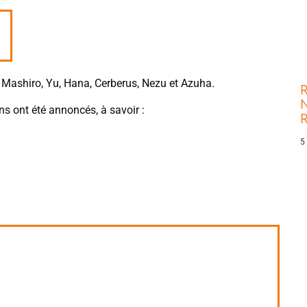
 Mashiro, Yu, Hana, Cerberus, Nezu et Azuha.
R
N
ns ont été annoncés, à savoir :
5