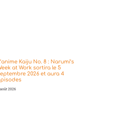
’anime Kaiju No. 8 : Narumi’s
eek at Work sortira le 5
eptembre 2026 et aura 4
épisodes
 août 2026