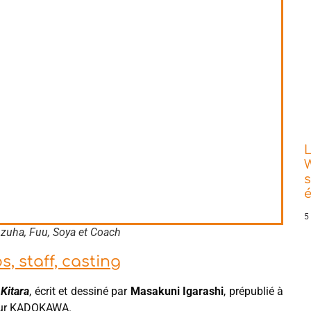
L
W
s
5
Azuha, Fuu, Soya et Coach
, staff, casting
 Kitara
, écrit et dessiné par
Masakuni Igarashi
, prépublié à
teur KADOKAWA.