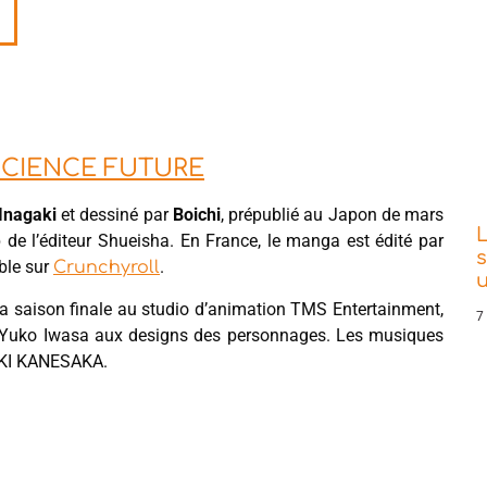
E SCIENCE FUTURE
 Inagaki
et dessiné par
Boichi
, prépublié au Japon de mars
L
 l’éditeur Shueisha. En France, le manga est édité par
s
ible sur
.
Crunchyroll
 la saison finale au studio d’animation TMS Entertainment,
7
 Yuko Iwasa aux designs des personnages. Les musiques
YUKI KANESAKA.