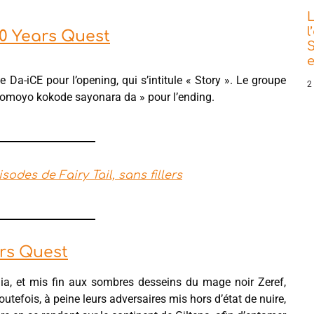
L
l
100 Years Quest
S
e
 Da-iCE pour l’opening, qui s’intitule « Story ». Le groupe
2
Tomoyo kokode sayonara da » pour l’ending.
sodes de Fairy Tail, sans fillers
ars Quest
gia, et mis fin aux sombres desseins du mage noir Zeref,
utefois, à peine leurs adversaires mis hors d’état de nuire,