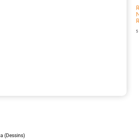
R
N
5
da (Dessins)