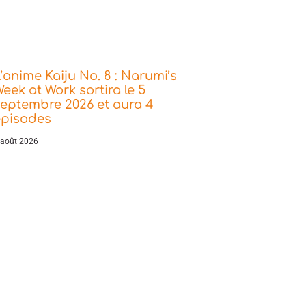
’anime Kaiju No. 8 : Narumi’s
eek at Work sortira le 5
eptembre 2026 et aura 4
épisodes
 août 2026