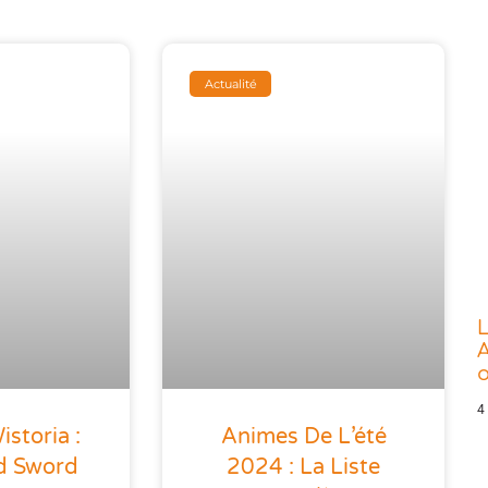
Actualité
L
A
o
4
storia :
Animes De L’été
d Sword
2024 : La Liste