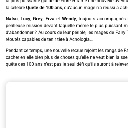
la plus puissante guilde de Fiore entame une nouvelle aventur
la célèbre
Quête de 100 ans
, qu’aucun mage n’a réussi à ache
Natsu
,
Lucy
,
Grey
,
Erza
et
Wendy
, toujours accompagnés d
périlleuse mission devant laquelle même le plus puissant mag
d’abandonner ? Au cours de leur périple, les mages de Fairy 
réputés capables de tenir tête à Acnologia…
Pendant ce temps, une nouvelle recrue rejoint les rangs de Fa
cacher en elle bien plus de choses qu’elle ne veut bien laisse
quête des 100 ans n’est pas le seul défi qu’ils auront à relever