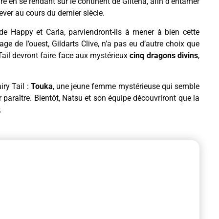
e en se rendant sur le continent de Giltena, afin d’entamer
ver au cours du dernier siècle.
e Happy et Carla, parviendront-ils à mener à bien cette
e de l’ouest, Gildarts Clive, n’a pas eu d’autre choix que
Tail devront faire face aux mystérieux
cinq dragons divins
,
iry Tail :
Touka
, une jeune femme mystérieuse qui semble
r paraître. Bientôt, Natsu et son équipe découvriront que la
.