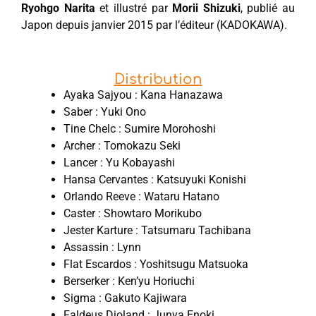
Ryohgo Narita
et illustré par
Morii Shizuki
, publié au
Japon depuis janvier 2015 par l’éditeur (KADOKAWA).
Distribution
Ayaka Sajyou : Kana Hanazawa
Saber : Yuki Ono
Tine Chelc : Sumire Morohoshi
Archer : Tomokazu Seki
Lancer : Yu Kobayashi
Hansa Cervantes : Katsuyuki Konishi
Orlando Reeve : Wataru Hatano
Caster : Showtaro Morikubo
Jester Karture : Tatsumaru Tachibana
Assassin : Lynn
Flat Escardos : Yoshitsugu Matsuoka
Berserker : Ken’yu Horiuchi
Sigma : Gakuto ‌Kajiwara
Faldeus Dioland : Junya Enoki