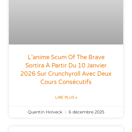
L’anime Scum Of The Brave
Sortira À Partir Du 10 Janvier
2026 Sur Crunchyroll Avec Deux
Cours Consécutifs
LIRE PLUS »
Quentin Holveck
6 décembre 2025