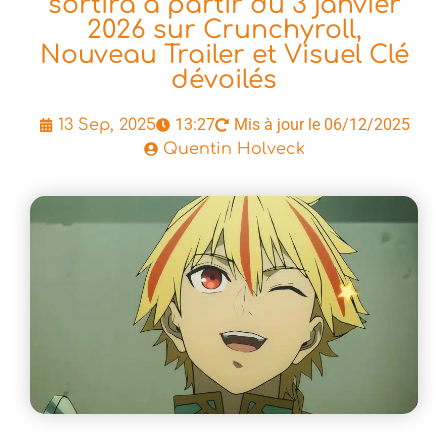
sortira à partir du 3 janvier
2026 sur Crunchyroll,
Nouveau Trailer et Visuel Clé
dévoilés
13:27
Mis à jour le 06/12/2025
13 Sep, 2025
Quentin Holveck