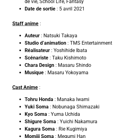
de vie, School Life, Fantasy
Date de sortie
: 5 avril 2021
Staff anime
:
Auteur
: Natsuki Takaya
Studio d’animation
: TMS Entertainment
Réalisateur
: Yoshihide Ibata
Scénariste
: Taku Kishimoto
Chara Design
: Masaru Shindo
Musique
: Masaru Yokoyama
Cast Anime
:
Tohru Honda
: Manaka Iwami
Yuki Soma
: Nobunaga Shimazaki
Kyo Soma
: Yuma Uchida
Shigure Soma
: Yuichi Nakamura
Kagura Soma
: Rie Kugimiya
Momiji Soma
: Megumi Han