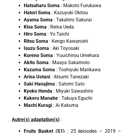
Hatsuharu Soma
: Makoto Furukawa
Hatori Soma
: Kazuyuki Okitsu
Ayama Soma
: Takahiro Sakurai
Kisa Soma
: Reina Ueda
Hiro Soma
: Yo Taichi
Ritsu Soma
: Kengo Kawanishi
Isuzu Soma
: Aki Toyosaki
Kureno Soma
: Yuuichirou Umehara
Akito Soma
: Maaya Sakamoto
Kazuma Soma
: Toshiyuki Marikawa
Arisa Uotani
: Atsumi Tanezaki
Saki Hanajima
: Satomi Sato
Kyoko Honda
: Miyuki Sawashiro
Kakeru Manabe
: Takuya Eguchi
Machi Kuragi
: Ai Kakuma
Autre(s) adaptation(s)
:
Fruits Basket (S1)
: 25 épisodes – 2019 –