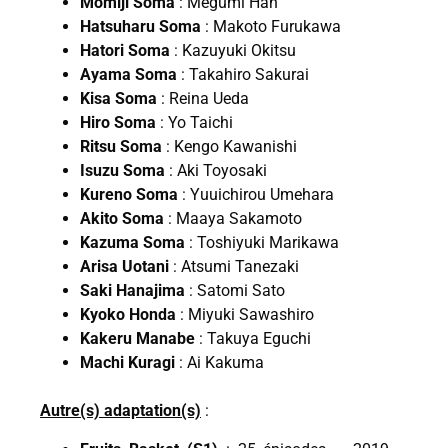
Momiji Soma
: Megumi Han
Hatsuharu Soma
: Makoto Furukawa
Hatori Soma
: Kazuyuki Okitsu
Ayama Soma
: Takahiro Sakurai
Kisa Soma
: Reina Ueda
Hiro Soma
: Yo Taichi
Ritsu Soma
: Kengo Kawanishi
Isuzu Soma
: Aki Toyosaki
Kureno Soma
: Yuuichirou Umehara
Akito Soma
: Maaya Sakamoto
Kazuma Soma
: Toshiyuki Marikawa
Arisa Uotani
: Atsumi Tanezaki
Saki Hanajima
: Satomi Sato
Kyoko Honda
: Miyuki Sawashiro
Kakeru Manabe
: Takuya Eguchi
Machi Kuragi
: Ai Kakuma
Autre(s) adaptation(s)
: