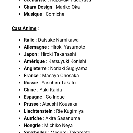
Chara Design
: Mariko Oka
Musique
: Corniche
Cast Anime
:
Italie
: Daisuke Namikawa
Allemagne
: Hiroki Yasumoto
Japon
: Hiroki Takahashi
Amérique
: Katsuyuki Konishi
Angleterre
: Noriaki Sugiyama
France
: Masaya Onosaka
Russie
: Yasuhiro Takato
Chine
: Yuki Kaida
Espagne
: Go Inoue
Prusse
: Atsushi Kousaka
Liechtenstein
: Rie Kugimiya
Autriche
: Akira Sasanuma
Hongrie
: Michiko Neya
Seychelles
: Megumi Takamoto