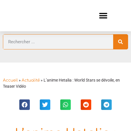
ANIMES AUTOMNE 2026 🍁
GUIDES ANIMES
»
»
L’anime Hetalia : World Stars se dévoile, en
Accueil
Actualité
Teaser Vidéo