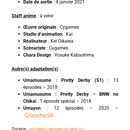
Date de sortie
: 4 janvier 2021
Staff anime
: à venir
Œuvre originale
: Cygames
Studio d’animation
: Kai
Réalisateur
: Kei Oikawa
Scénariste
: Cygames
Chara Design
: Yosuke Kabashima
Autre(s) adaptation(s)
:
Umamusume : Pretty Derby (S1)
: 13
épisodes – 2018
Umamusume : Pretty Derby – BNW no
Chikai
: 1 épisode spécial – 2018
Umayon
: 12 épisodes – 2020 –
Crunchyroll
Source :
anime-umamusume.jp