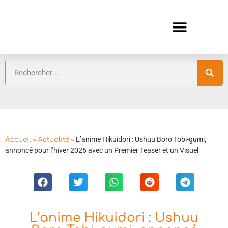
ANIMES AUTOMNE 2026 🍁
GUIDES ANIMES
»
»
L’anime Hikuidori : Ushuu Boro Tobi-gumi,
Accueil
Actualité
annoncé pour l’hiver 2026 avec un Premier Teaser et un Visuel
L’anime Hikuidori : Ushuu