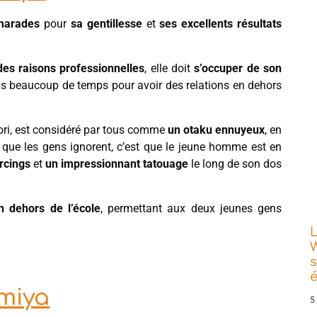
marades
pour
sa gentillesse
et
ses excellents résultats
es raisons professionnelles
, elle doit
s’occuper de son
 pas beaucoup de temps pour avoir des relations en dehors
ori, est considéré par tous comme
un otaku ennuyeux
, en
 que les gens ignorent, c’est que le jeune homme est en
rcings
et
un impressionnant tatouage
le long de son dos
n dehors de l’école
, permettant aux deux jeunes gens
L
W
s
imiya
5