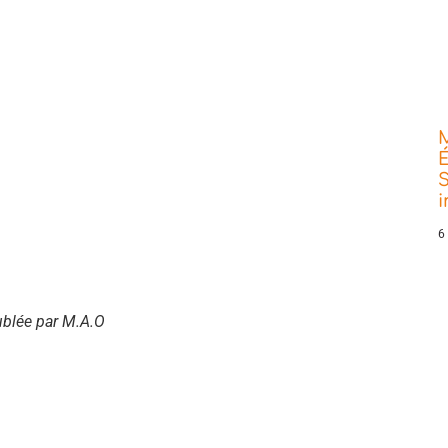
É
S
6
ublée par M.A.O