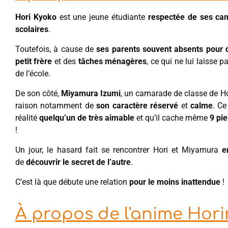
Hori Kyoko
est une jeune étudiante
respectée de ses ca
scolaires
.
Toutefois, à cause de
ses parents souvent absents pour d
petit frère
et des
tâches ménagères
, ce qui ne lui laisse
de l’école.
De son côté,
Miyamura Izumi
, un camarade de classe de H
raison notamment de
son caractère réservé
et
calme
. Ce
réalité
quelqu’un de très aimable
et qu’il cache même
9 pie
!
Un jour, le hasard fait se rencontrer Hori et Miyamura
e
de
découvrir le secret de l’autre
.
C’est là que débute une relation
pour le moins inattendue
!
À propos de l'anime Hor