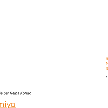
R
N
5
ée par Reina Kondo
miya