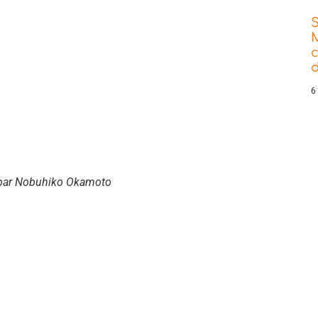
d
6
 par Nobuhiko Okamoto