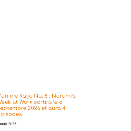
’anime Kaiju No. 8 : Narumi’s
eek at Work sortira le 5
eptembre 2026 et aura 4
épisodes
 août 2026