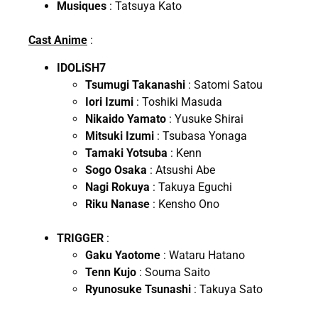
Musiques
: Tatsuya Kato
Cast Anime
:
IDOLiSH7
Tsumugi Takanashi
: Satomi Satou
Iori Izumi
: Toshiki Masuda
Nikaido Yamato
: Yusuke Shirai
Mitsuki Izumi
: Tsubasa Yonaga
Tamaki Yotsuba
: Kenn
Sogo Osaka
: Atsushi Abe
Nagi Rokuya
: Takuya Eguchi
Riku Nanase
: Kensho Ono
TRIGGER
:
Gaku Yaotome
: Wataru Hatano
Tenn Kujo
: Souma Saito
Ryunosuke Tsunashi
: Takuya Sato