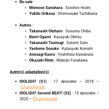
Re:vale
:
Momose Sunohara
: Soichiro Hoshi
Yukito Orikasa
: Shinnosuke Tachibana
Autres
:
Takanashi Otoharu
: Susumu Chiba
Banri Ogami
: Kazuyuki Okitsu
Takanashi Tsumugi
: Satomi Sato
Yaotome Sosuke
: Katsuyuki Konishi
Anesagi Kaoru
: Yoshihisa Kawahara
Okazaki Rinto
: Makoto Furukawa
Autre(s) adaptation(s)
:
IDOLiSH
7 (S1)
: 17 épisodes – 2018 –
Crunchyroll
IDOLiSH7 Second BEAT! (S2)
: 15 épisodes –
2020 –
Crunchyroll