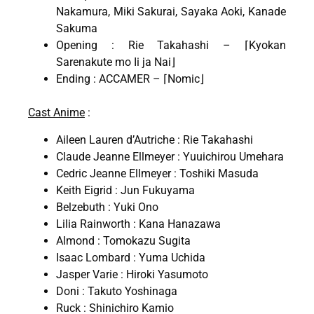
Nakamura, Miki Sakurai, Sayaka Aoki, Kanade
Sakuma
Opening : Rie Takahashi – ⌈Kyokan
Sarenakute mo Ii ja Nai⌋
Ending : ACCAMER – ⌈Nomic⌋
Cast Anime
:
Aileen Lauren d’Autriche : Rie Takahashi
Claude Jeanne Ellmeyer : Yuuichirou Umehara
Cedric Jeanne Ellmeyer : Toshiki Masuda
Keith Eigrid : Jun Fukuyama
Belzebuth : Yuki Ono
Lilia Rainworth : Kana Hanazawa
Almond : Tomokazu Sugita
Isaac Lombard : Yuma Uchida
Jasper Varie : Hiroki Yasumoto
Doni : Takuto Yoshinaga
Ruck : Shinichiro Kamio