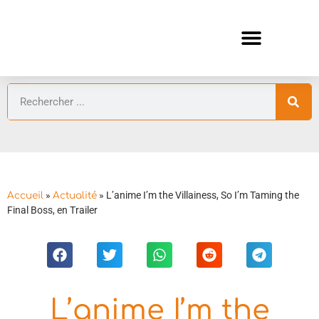
ANIMES AUTOMNE 2026 🍁
GUIDES ANIMES
»
»
L’anime I’m the Villainess, So I’m Taming the
Accueil
Actualité
Final Boss, en Trailer
L’anime I’m the