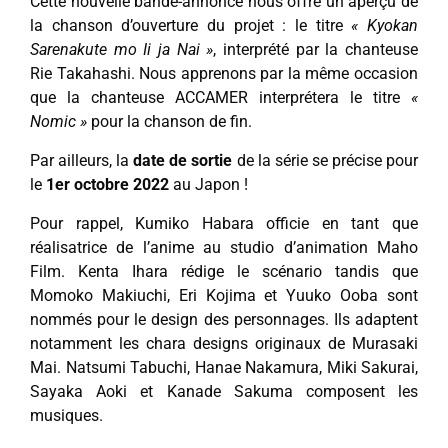
Cette nouvelle bande-annonce nous offre un aperçu de
la chanson d’ouverture du projet : le titre
« Kyokan
Sarenakute mo Ii ja Nai »
, interprété par la chanteuse
Rie Takahashi. Nous apprenons par la même occasion
que la chanteuse ACCAMER interprétera le titre
«
Nomic »
pour la chanson de fin.
Par ailleurs, la
date de sortie
de la série se précise pour
le
1er octobre 2022
au Japon !
Pour rappel, Kumiko Habara officie en tant que
réalisatrice de l’anime au studio d’animation Maho
Film. Kenta Ihara rédige le scénario tandis que
Momoko Makiuchi, Eri Kojima et Yuuko Ooba sont
nommés pour le design des personnages. Ils adaptent
notamment les chara designs originaux de Murasaki
Mai. Natsumi Tabuchi, Hanae Nakamura, Miki Sakurai,
Sayaka Aoki et Kanade Sakuma composent les
musiques.