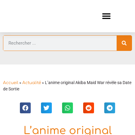
ANIMES AUTOMNE 2026 🍁
GUIDES ANIMES
»
»
L’anime original Akiba Maid War révèle sa Date
Accueil
Actualité
de Sortie
L’anime original