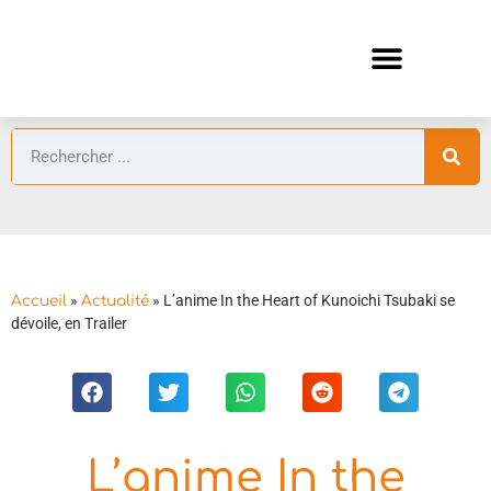
ANIMES AUTOMNE 2026 🍁
GUIDES ANIMES
»
»
L’anime In the Heart of Kunoichi Tsubaki se
Accueil
Actualité
dévoile, en Trailer
L’anime In the