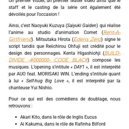
Un premier visuel, un premier teaser vidéo ainsi que le
staff et le casting de la série ont également été
dévoilés pour l’occasion !
Ainsi, c’est Naoyuki Kuzuya (
Saiyuki Gaiden
) qui réalise
l’anime au studio d’animation Comet (
Rent-A-
). Mitsutaka Hirota (
) signe le
Girlfriend
Edens Zero
script tandis que Reiichirou Ohfuji est crédité pour le
design des personnages. Kenta Higashiohji (
BUILD-
) compose les
DIVIDE -#000000- CODE BLACK
musiques. L’opening s’intitule
« DAY1 »
, il est interprété
par AUO feat. MORISAKI WIN. L’ending s’intitule quant
à lui
« Self-hug Big Love »
, il est interprété par la
chanteuse Yui Nishio.
Pour ce qui est des comédiens de doublage, nous
retrouvons :
Akari Kito, dans le rôle de Inglis Eucus
Ai Kakuma, dans le rôle de Rafinha Bilford