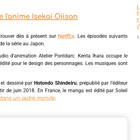
L
l
e l'anime Isekai Ojisan
l
C
etrouver dès à présent sur
. Les épisodes suivants
Netflix
1 
 de la série au Japon.
tudio d’animation Atelier Pontdarc. Kenta Ihara occupe le
crédité pour le design des personnages. Les musiques sont
 et dessiné par
Hotondo Shindeiru
, prépublié par l’éditeur
de juin 2018. En France, le manga est édité par Soleil
.
dans un autre monde