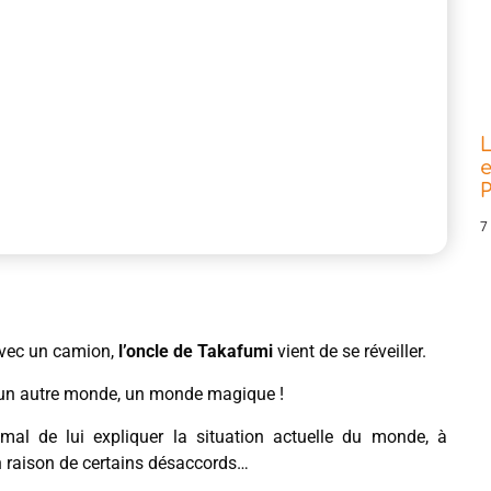
L
e
P
7
avec un camion,
l’oncle de Takafumi
vient de se réveiller.
ns un autre monde, un monde magique !
 mal de lui expliquer la situation actuelle du monde, à
en raison de certains désaccords…