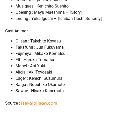
Musiques : Kenichiro Suehiro
Opening : Mayu Maeshima – ⌈Story⌋
Ending : Yuka Iguchi – ⌈Ichiban Hoshi Sonority⌋
Cast Anime
:
Ojisan : Takehito Koyasu
Takafumi : Jun Fukuyama
Fujimiya : Mikako Komatsu
Elf : Haruka Tomatsu
Mabel : Aoi Yuki
Alicia : Aki Toyosaki
Edger : Kenichi Suzumura
Raiga : Nobuhiko Okamoto
Sawae : Hisako Kanemoto
Source :
isekaiojisan.com