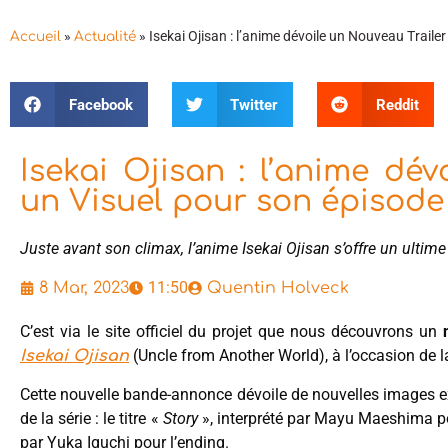
»
»
Isekai Ojisan : l’anime dévoile un Nouveau Trailer
Accueil
Actualité
Facebook
Twitter
Reddit
Isekai Ojisan : l’anime dév
un Visuel pour son épisode 
Juste avant son climax, l’anime Isekai Ojisan s’offre un ultime t
11:50
8 Mar, 2023
Quentin Holveck
C’est via le site officiel du projet que nous découvrons un
(Uncle from Another World), à l’occasion de l
Isekai Ojisan
Cette nouvelle bande-annonce dévoile de nouvelles images e
de la série : le titre «
Story
», interprété par Mayu Maeshima pour
par Yuka Iguchi pour l’ending.