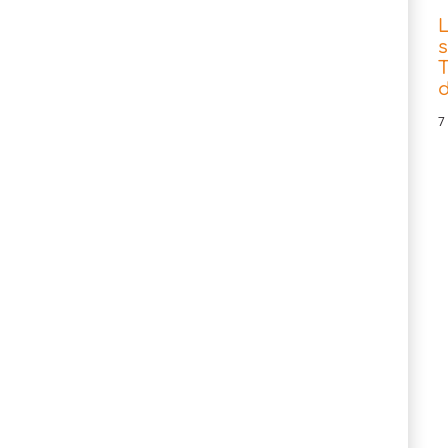
s
T
d
7