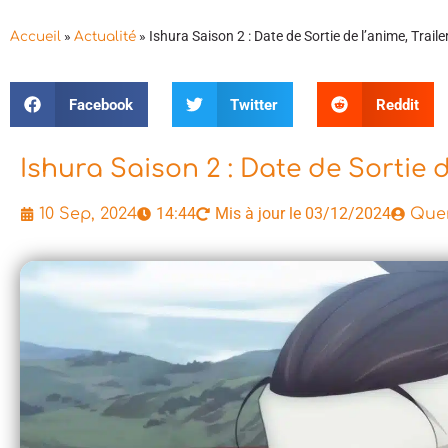
»
»
Ishura Saison 2 : Date de Sortie de l’anime, Trailer
Accueil
Actualité
Facebook
Twitter
Reddit
Ishura Saison 2 : Date de Sortie de
14:44
Mis à jour le 03/12/2024
10 Sep, 2024
Quen