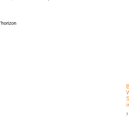
l’horizon
W
S
7