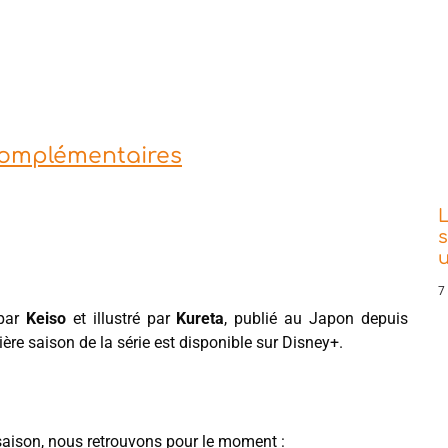
 complémentaires
L
s
7
 par
Keiso
et illustré par
Kureta
, publié au Japon depuis
re saison de la série est disponible sur Disney+.
e saison, nous retrouvons pour le moment :