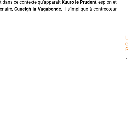
est dans ce contexte qu’apparaît
Kuuro le Prudent
, espion et
enaire,
Cuneigh la Vagabonde
, il s’implique à contrecœur
L
e
P
7