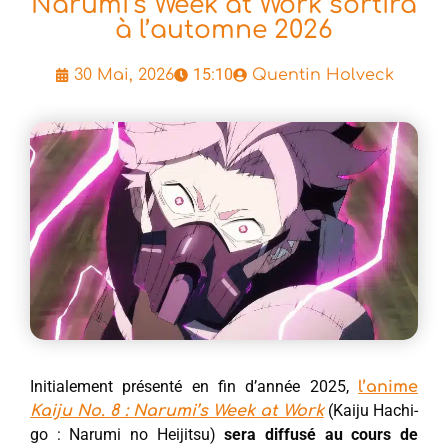
Narumi’s Week at Work sortira
à l’automne 2026
15:10
30 Mai, 2026
Quentin Holveck
Initialement présenté en fin d’année 2025,
l’anime
(Kaiju Hachi-
Kaiju No. 8 : Narumi’s Week at Work
go : Narumi no Heijitsu)
sera diffusé au cours de