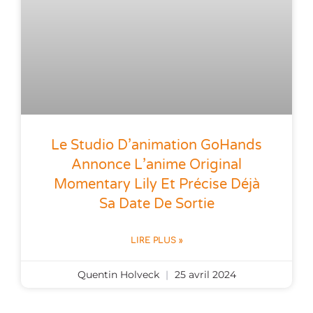
Le Studio D’animation GoHands
Annonce L’anime Original
Momentary Lily Et Précise Déjà
Sa Date De Sortie
LIRE PLUS »
Quentin Holveck
25 avril 2024