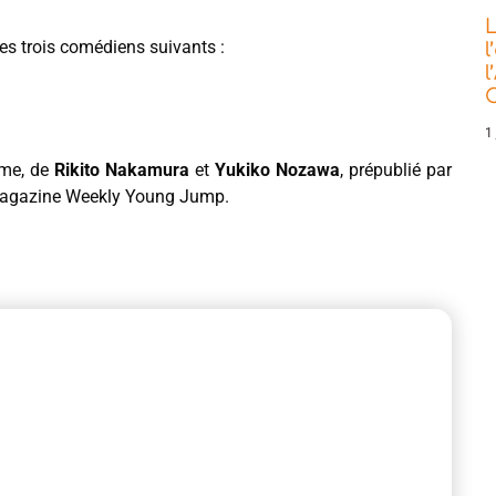
L
les trois comédiens suivants :
l
l
C
1 
yme, de
Rikito Nakamura
et
Yukiko Nozawa
, prépublié par
 magazine Weekly Young Jump.