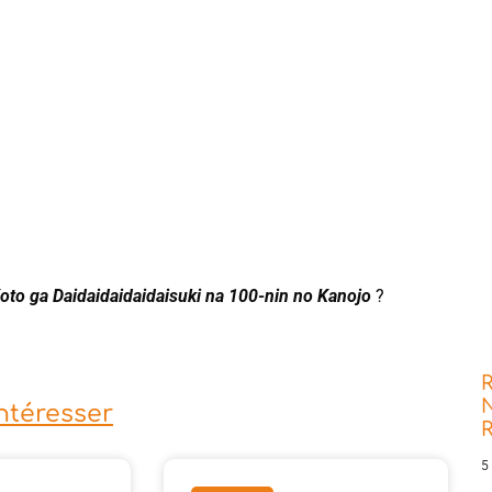
oto ga Daidaidaidaidaisuki na 100-nin no Kanojo
?
R
N
intéresser
5