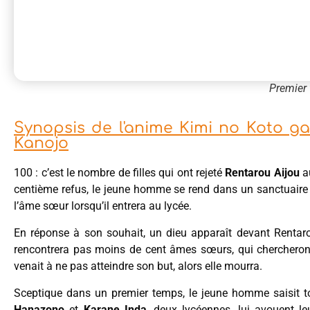
Premier 
Synopsis de l'anime Kimi no Koto ga
Kanojo
100 : c’est le nombre de filles qui ont rejeté
Rentarou Aijou
au
centième refus, le jeune homme se rend dans un sanctuaire a
l’âme sœur lorsqu’il entrera au lycée.
En réponse à son souhait, un dieu apparaît devant Rentarou
rencontrera pas moins de cent âmes sœurs, qui chercheront t
venait à ne pas atteindre son but, alors elle mourra.
Sceptique dans un premier temps, le jeune homme saisit tou
Hanazono
et
Karane Inda
, deux lycéennes, lui avouent le