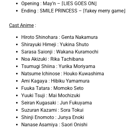
Opening : May’n – ⌈LIES GOES ON⌋
Ending : SMILE PRINCESS – ⌈fakey merry game⌋
Cast Anime
:
Hiroto Shinohara : Genta Nakamura
Shirayuki Himeji : Yukina Shuto
Sarasa Saionji : Wakana Kuramochi
Noa Akizuki : Rika Tachibana
Tsumugi Shiina : Yurika Moriyama
Natsume Ichinose : Houko Kuwashima
Ami Kagaya : Hibiku Yamamura
Fuuka Tatara : Momoko Seto
Yuuki Tsuji : Mai Mochizuki
Seiran Kugasaki : Jun Fukuyama
Suzuran Kazami : Sora Tokui
Shinji Enomoto : Junya Enoki
Nanase Asamiya : Saori Onishi