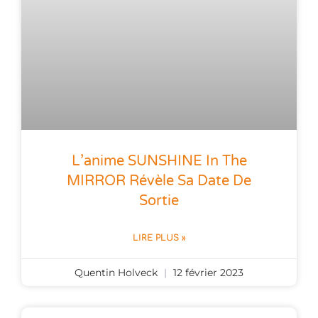
L’anime SUNSHINE In The
MIRROR Révèle Sa Date De
Sortie
LIRE PLUS »
Quentin Holveck
12 février 2023