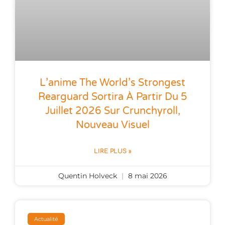
L’anime The World’s Strongest
Rearguard Sortira À Partir Du 5
Juillet 2026 Sur Crunchyroll,
Nouveau Visuel
LIRE PLUS »
Quentin Holveck
8 mai 2026
Actualité