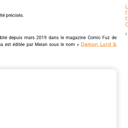
L
l
été précisés.
l
C
1 
blié depuis mars 2019 dans le magazine Comic Fuz de
ga est éditée par Meian sous le nom «
Demon Lord &