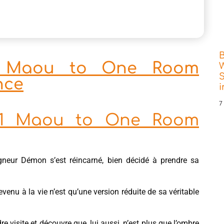
v1 Maou to One Room
W
S
nce
7
Lv1 Maou to One Room
gneur Démon s’est réincarné, bien décidé à prendre sa
revenu à la vie n’est qu’une version réduite de sa véritable
re visite et découvre que, lui aussi, n’est plus que l’ombre