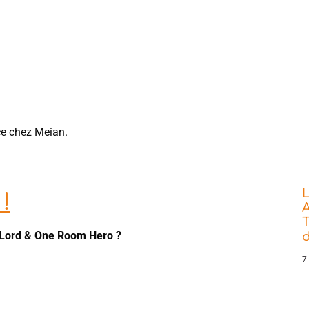
e chez Meian.
L
!
A
T
Lord & One Room Hero ?
7