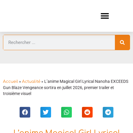
ANIMES AUTOMNE 2026 🍁
GUIDES ANIMES
»
»
L’anime Magical Girl Lyrical Nanoha EXCEEDS
Accueil
Actualité
Gun Blaze Vengeance sortira en juillet 2026, premier trailer et
troisième visuel
L’anime Magical Girl Lyrical