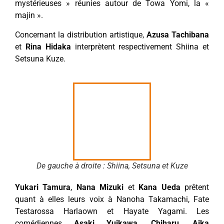
mystérieuses » réunies autour de Towa Yomi, la «
majin ».
Concernant la distribution artistique,
Azusa Tachibana
et
Rina Hidaka
interprètent respectivement Shiina et
Setsuna Kuze.
De gauche à droite : Shiina, Setsuna et Kuze
Yukari Tamura
,
Nana Mizuki
et
Kana Ueda
prêtent
quant à elles leurs voix à Nanoha Takamachi, Fate
Testarossa Harlaown et Hayate Yagami. Les
comédiennes
Asaki Yuikawa
,
Chiharu
,
Aika