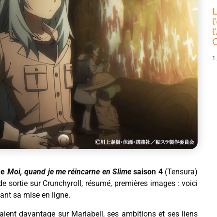
L
l
l
C
1 
ime
Moi, quand je me réincarne en Slime
saison 4
(Tensura)
e de sortie sur Crunchyroll, résumé, premières images : voici
vant sa mise en ligne.
naient davantage sur Mariabell, ses ambitions et ses liens