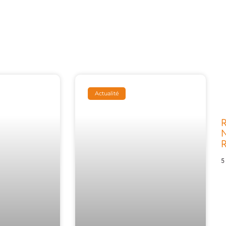
Actualité
R
N
5