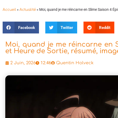
»
»
Moi, quand je me réincarne en Slime Saison 4 Épi
Accueil
Actualité
Facebook
Twitter
Reddit
Moi, quand je me réincarne en S
et Heure de Sortie, résumé, imag
12:46
2 Juin, 2026
Quentin Holveck