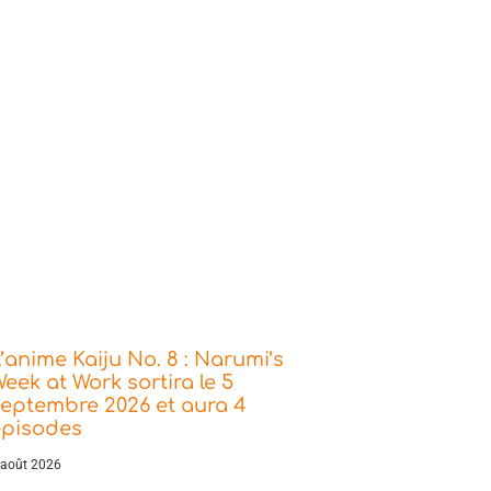
’anime Kaiju No. 8 : Narumi’s
eek at Work sortira le 5
eptembre 2026 et aura 4
épisodes
 août 2026