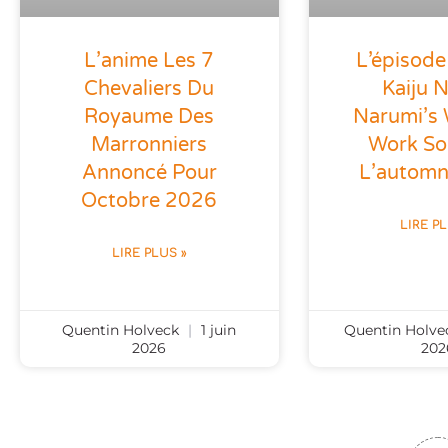
L’anime Les 7
L’épisode
Chevaliers Du
Kaiju N
Royaume Des
Narumi’s
Marronniers
Work Sor
Annoncé Pour
L’autom
Octobre 2026
LIRE P
LIRE PLUS »
Quentin Holveck
1 juin
Quentin Holv
2026
202