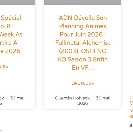
 Spécial
ADN Dévoile Son
o. 8 :
Planning Animes
 Week At
Pour Juin 2026 :
tira À
Fullmetal Alchemist
ne 2026
(2003), OSHI NO
KO Saison 3 Enfin
En VF…
LUS »
LIRE PLUS »
L
eck
30 mai
Quentin Holveck
30 mai
6
2026
W
s
5